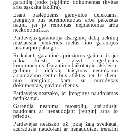
garantiją įrodo įsigijimo dokumentas (kvitas
arba sąskaita faktūra).
Esant paslėptiems gamyklos defektams,
įrenginys bus suremontuotas arba pakeistas
nauju, jei jo remontas neįmanomas arba
neekonomiškas.
Pardavėjas garantuoja atsarginių dalių tiekimą
mažiausiai penkerius metus nuo garantijos
laikotarpio pabaigos.
Reikalauti garantinės priežiūros galima tik jei
reikia keisti ar taisyti sugedusius
komponentus. Garantiniu laikotarpiu atskleistų
gedimų ir defektų taisymas nemokamo
aptarnavimo centre bus atliktas per 14 dienų
nuo įrenginio, kartu su nurodytais
dokumentais, gavimo dienos.
Pardavėjas neatsako, jei įrenginys naudojamas
netinkamai.
Garantija neapima nuostolių, atsiradusių
naudojant ar nenaudojant įrenginį arba jo
priedus.
Pardavėjas neatsako už jokią žalą sveikatai,
atsiradusią naudojant ar nenaudojant įrenginį