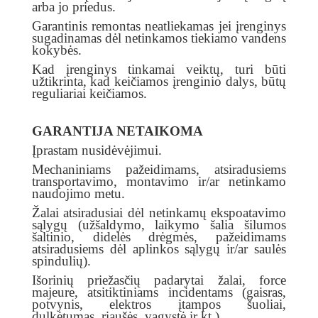
arba jo priedus.
Garantinis remontas neatliekamas jei įrenginys
sugadinamas dėl netinkamos tiekiamo vandens
kokybės.
Kad įrenginys tinkamai veiktų, turi būti
užtikrinta, kad keičiamos įrenginio dalys, būtų
reguliariai keičiamos.
GARANTIJA NETAIKOMA
Įprastam nusidėvėjimui.
Mechaniniams pažeidimams, atsiradusiems
transportavimo, montavimo ir/ar netinkamo
naudojimo metu.
Žalai atsiradusiai dėl netinkamų ekspoatavimo
sąlygų (užšaldymo, laikymo šalia šilumos
šaltinio, didelės drėgmės, pažeidimams
atsiradusiems dėl aplinkos sąlygų ir/ar saulės
spindulių).
Išorinių priežasčių padarytai žalai, force
majeure, atsitiktiniams incidentams (gaisras,
potvynis, elektros įtampos šuoliai,
dulkėtumas, riaušės, vagystė ir kt.).