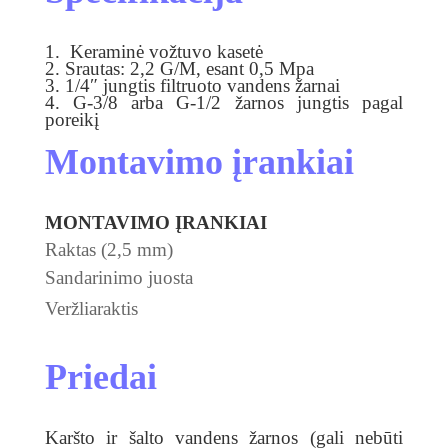
1.
Keraminė vožtuvo kasetė
2. Srautas: 2,2 G/M, esant 0,5 Mpa
3. 1/4″ jungtis filtruoto vandens žarnai
4. G-3/8 arba G-1/2 žarnos jungtis pagal
poreikį
Montavimo įrankiai
MONTAVIMO ĮRANKIAI
Raktas (2,5 mm)
Sandarinimo juosta
Veržliaraktis
Priedai
Karšto ir šalto vandens žarnos (gali nebūti