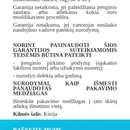
Garantija netaikoma, jei pažeidžiama įrenginio
sandara arba atliekama kokia nors
modifikavimo procedūra.
Garantija netaikoma, jei vartotojas nesilaiko
naudojimo vadove pateiktų nurodymų.
NORINT PASINAUDOTI ŠIOS
GARANTIJOS SUTEIKIAMOMIS
TEISĖMIS BŪTINA PATEIKTI
- įrenginio pirkimo įrodymą (sąskaitos
faktūros numerį arba užsakymo numerį);
- nurodyti defektą arba gedimą.
NURODYMAI, KAIP IŠMESTI
PANAUDOTAS PAKAVIMO
MEDŽIAGAS
Išmeskite pakavimo medžiagas į tam skirtą
atliekų išmetimo vietą.
Kilmės šalis
: Kinija
RAŠYKITE MUMS