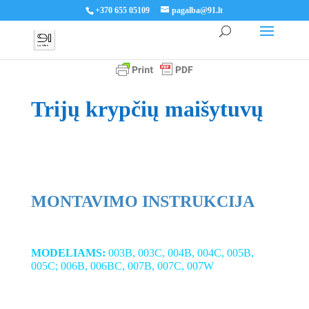
+370 655 05109
pagalba@91.lt
Trijų
krypčių maišytuvų
MONTAVIMO INSTRUKCIJA
MODELIAMS:
003B, 003C, 004B, 004C, 005B,
005C;
006B, 006BC, 007B, 007C, 007W