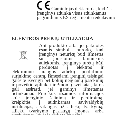
Gamintojas deklaruoja, kad šis
įrenginys
atitinka visus atitinkamus
pagrindinius ES reglamentų reikalavim
ELEKTROS PREKIŲ UTILIZACIJA
Ant produkto arba jo pakuotės
esantis simbolis nurodo, kad
įrenginys neturėtų būti išmestas
su įprastomis buitinėmis
atliekomis. Įrenginys turėtų būti
perduotas į elektros ir
elektroninės įrangos atliekų perdirbimo
surinkimo centrą. Išmesdami įrenginį teisingai
galėsite išvengti bet kokių neigiamų pasekmių
ir poveikio aplinkai ir žmonių sveikatai, kuris
gali atsirasti, jei gaminys išmetamas
netinkamai. Prireikus išsamios informacijos
apie įrenginio šalinimą ir perdirbimą,
kreipkitės į atitinkamas savivaldybių
institucijas, atsakingas už atliekų tvarkymą,
atliekų tvarkymo paslaugų įmones, arba