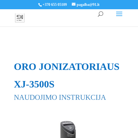
+370 655 05109
pagalba@91.lt
ORO JONIZATORIAUS
XJ-3500S
NAUDOJIMO INSTRUKCIJA
Domina ši sistema? Aplankykite
www.osmosas.lt