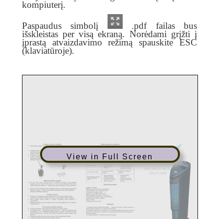
kompiuterį.
Paspaudus simbolį
.pdf failas bus
išskleistas per visą ekraną. Norėdami grįžti į
įprastą atvaizdavimo režimą spauskite ESC
(klaviatūroje).
View in Full Screen