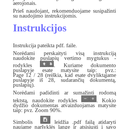
aerojonais.
Prieš naudojant, rekomenduojame susipažinti
su naudojimo instrukcijomis.
Instrukcijos
Instrukcija pateikta pdf. faile.
Norėdami perskaityti visą instrukciją
naudokite puslapių vertimo mygtukus -
rodykles
. Kuriame dokumento
puslapyje esate matysite taip: pvz.:
Page
12
/
28 (reiškia, kad esate dvyliktąjame
puslapyje iš 28, sudarančių dokumentą,
puslapių
).
Norėdami padidinti ar sumažinti rodomą
tektstą, naudokite rodykles
. Kokio
dydžio dokumentas atvaizduojamas matysite
taip: pvz.
Zoom
90%.
Simbolis
leidžia .pdf failą atidaryti
naujame naršyklės lange ir atsisiųsti į savo