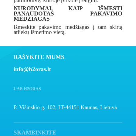
parduotuvę, kurioje pirkote įrenginį.
NURODYMAI, KAIP IŠMESTI
PANAUDOTAS PAKAVIMO
MEDŽIAGAS
Išmeskite pakavimo medžiagas į tam skirtą
atliekų išmetimo vietą.
RAŠYKITE MUMS
info@h2oras.lt
UAB H2ORAS
P. Višinskio g. 102, LT-44151 Kaunas, Lietuva
SKAMBINKITE