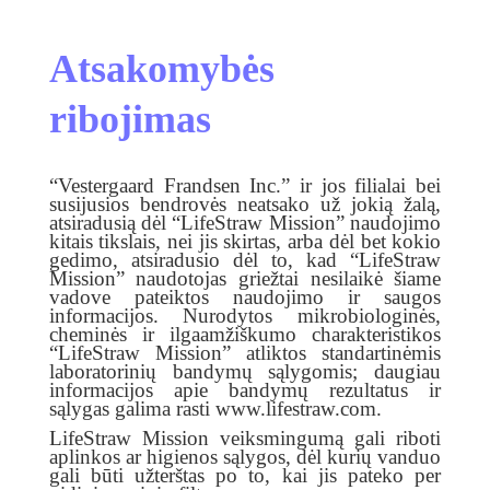
Atsakomybės
ribojimas
“Vestergaard Frandsen Inc.” ir jos filialai bei
susijusios bendrovės neatsako už jokią žalą,
atsiradusią dėl “LifeStraw Mission” naudojimo
kitais tikslais, nei jis skirtas, arba dėl bet kokio
gedimo, atsiradusio dėl to, kad “LifeStraw
Mission” naudotojas griežtai nesilaikė šiame
vadove pateiktos naudojimo ir saugos
informacijos. Nurodytos mikrobiologinės,
cheminės ir ilgaamžiškumo charakteristikos
“LifeStraw Mission” atliktos standartinėmis
laboratorinių bandymų sąlygomis; daugiau
informacijos apie bandymų rezultatus ir
sąlygas galima rasti www.lifestraw.com.
LifeStraw Mission veiksmingumą gali riboti
aplinkos ar higienos sąlygos, dėl kurių vanduo
gali būti užterštas po to, kai jis pateko per