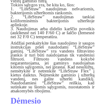
vidinį gaminio filtrą.
Tokios sąlygos yra, be kita ko, šios:
1. “LifeStraw” naudojimas nešvariomis,
bakterijomis užterštomis rankomis.
2. “LifeStraw” naudojimas tankiai
koliforminėmis bakterijomis užterštoje
aplinkoje.
3. Naudojimas arba didelio karščio poveikis
(aukštesnė nei 140 F/60 C) ar šalčio (žemesnė
nei 32 F/0 C) temperatūra.
Atidžiai perskaitykite šias naudojimo ir saugos
instrukcijas prieš naudodami “LifeStraw”
gaminį. “LifeStraw” yra vandens filtravimo
įrankis ir turi būti naudojamas tik vandeniui
filtruoti. Filtruoto vandens kokybė
negarantuojama, jei gaminys naudojamas
kitomis sąlygomis, nei įprastai. Kad nesulūžtų,
nemėtykite ir netrenkite “LifeStraw Flex” į
kietus daiktus. Neįmeskite gaminio į užterštą
vandenį, nes galite užteršti kandiklį.
Naudodamiesi “LifeStraw” reiškia, kad
sutinkate su šiomis sąlygomis, nuostatomis ir
atsakomybės ribojimu.
Dėmesio