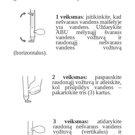
1 veiksmas
: įsitikinkite, kad
nešvaraus vandens maišelyje
yra vandens. Uždarykite
ABU mėlynąjį švaraus
vandens vožtuvą ir
raudonąjį nešvaraus
vandens
vožtuvą
(horizontalus).
2 veiksmas:
paspauskite
raudonąjį vožtuvą ir atleiskite,
kol prisipildys vandens –
pakartokite tris (3) kartus.
3 veiksmas:
atidarykite
raudoną nešvaraus vandens
vožtuvą (vertikalus) ir