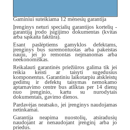
Gaminiui suteikiama 12 mėnesių garantija
Įrenginys neturi specialių garantijos kortelių -
garantiją įrodo įsigijimo dokumentas (kvitas
arba sąskaita faktūra).
Esant paslėptiems gamyklos defektams,
įrenginys bus suremontuotas arba pakeistas
nauju, jei jo remontas neįmanomas arba
neekonomiškas.
Reikalauti garantinės priežiūros galima tik jei
reikia keisti ar taisyti sugedusius
komponentus. Garantiniu laikotarpiu atskleistų
gedimų ir defektų taisymas nemokamo
aptarnavimo centre bus atliktas per 14 dienų
nuo įrenginio, kartu su nurodytais
dokumentais, gavimo dienos.
Pardavėjas neatsako, jei įrenginys naudojamas
netinkamai.
Garantija neapima nuostolių, atsiradusių
naudojant ar nenaudojant įrenginį arba jo
priedus.