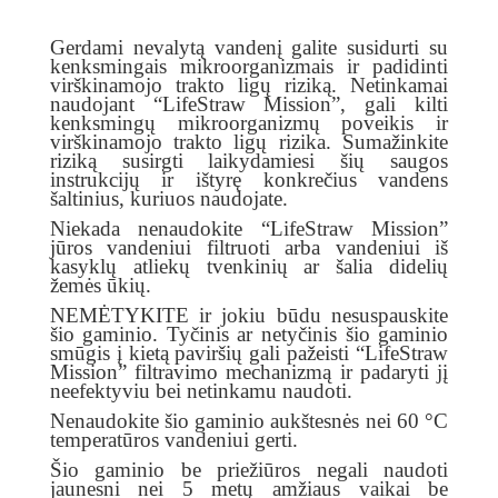
Gerdami nevalytą vandenį galite susidurti su
kenksmingais mikroorganizmais ir padidinti
virškinamojo trakto ligų riziką. Netinkamai
naudojant “LifeStraw Mission”, gali kilti
kenksmingų mikroorganizmų poveikis ir
virškinamojo trakto ligų rizika. Sumažinkite
riziką susirgti laikydamiesi šių saugos
instrukcijų ir ištyrę konkrečius vandens
šaltinius, kuriuos naudojate.
Niekada nenaudokite “LifeStraw Mission”
jūros vandeniui filtruoti arba vandeniui iš
kasyklų atliekų tvenkinių ar šalia didelių
žemės ūkių.
NEMĖTYKITE ir jokiu būdu nesuspauskite
šio gaminio. Tyčinis ar netyčinis šio gaminio
smūgis į kietą paviršių gali pažeisti “LifeStraw
Mission” filtravimo mechanizmą ir padaryti jį
neefektyviu bei netinkamu naudoti.
Nenaudokite šio gaminio aukštesnės nei 60 °C
temperatūros vandeniui gerti.
Šio gaminio be priežiūros negali naudoti
jaunesni nei 5 metų amžiaus vaikai be