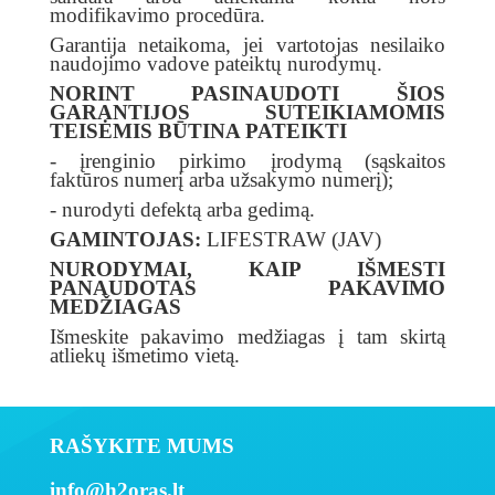
modifikavimo procedūra.
Garantija netaikoma, jei vartotojas nesilaiko
naudojimo vadove pateiktų nurodymų.
NORINT PASINAUDOTI ŠIOS
GARANTIJOS SUTEIKIAMOMIS
TEISĖMIS BŪTINA PATEIKTI
- įrenginio pirkimo įrodymą (sąskaitos
faktūros numerį arba užsakymo numerį);
- nurodyti defektą arba gedimą.
GAMINTOJAS:
LIFESTRAW (JAV)
NURODYMAI, KAIP IŠMESTI
PANAUDOTAS PAKAVIMO
MEDŽIAGAS
Išmeskite pakavimo medžiagas į tam skirtą
atliekų išmetimo vietą.
RAŠYKITE MUMS
info@h2oras.lt