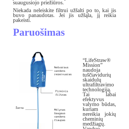
suaugusiojo priežiūros.
Niekada neleiskite filtrui užšalti po to, kai jis
buvo panaudotas. Jei jis užšąla, jį reikia
pakeisti.
Paruošimas
“LifeStraw®
Mission”
naudoja
tuščiavidurių
skaidulų
ultrafiltravimo
technologiją.
Tai labai
efektyvus
valymo būdas,
kuriam
nereikia jokių
cheminių
medžiagų.
Vanduo