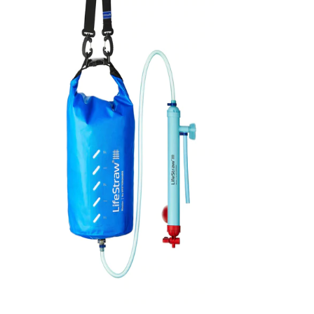
Domina ši sistema? Aplankykite
www.osmosas.lt