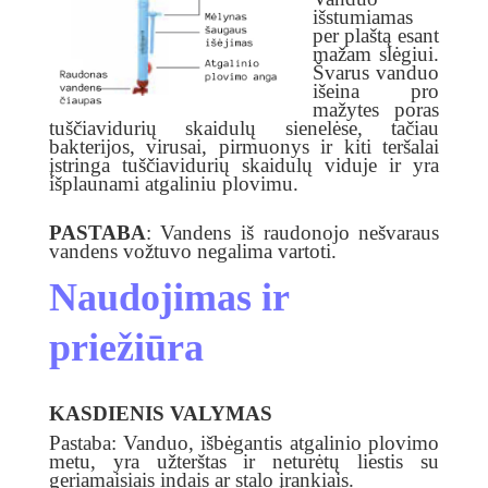
išstumiamas
per plaštą esant
mažam slėgiui.
Švarus vanduo
išeina pro
mažytes poras
tuščiavidurių skaidulų sienelėse, tačiau
bakterijos, virusai, pirmuonys ir kiti teršalai
įstringa tuščiavidurių skaidulų viduje ir yra
išplaunami atgaliniu plovimu.
PASTABA
: Vandens iš raudonojo nešvaraus
vandens
vožtuvo negalima vartoti.
Naudojimas ir
priežiūra
KASDIENIS VALYMAS
Pastaba: Vanduo, išbėgantis atgalinio plovimo
metu, yra užterštas ir neturėtų liestis su
geriamaisiais indais ar stalo įrankiais.