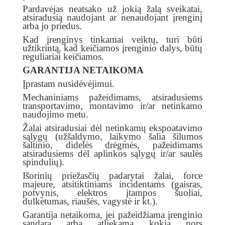
Pardavėjas neatsako už jokią žalą sveikatai,
atsiradusią naudojant ar nenaudojant įrenginį
arba jo priedus.
Kad įrenginys tinkamai veiktų, turi būti
užtikrintą, kad keičiamos įrenginio dalys, būtų
reguliariai keičiamos.
GARANTIJA NETAIKOMA
Įprastam nusidėvėjimui.
Mechaniniams pažeidimams, atsiradusiems
transportavimo, montavimo ir/ar netinkamo
naudojimo metu.
Žalai atsiradusiai dėl netinkamų ekspoatavimo
sąlygų (užšaldymo, laikymo šalia šilumos
šaltinio, didelės drėgmės, pažeidimams
atsiradusiems dėl aplinkos sąlygų ir/ar saulės
spindulių).
Išorinių priežasčių padarytai žalai, force
majeure, atsitiktiniams incidentams (gaisras,
potvynis, elektros įtampos šuoliai,
dulkėtumas, riaušės, vagystė ir kt.).
Garantija netaikoma, jei pažeidžiama įrenginio
sandara arba atliekama kokia nors