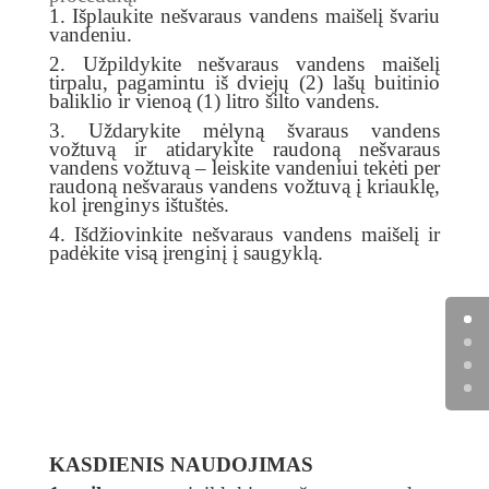
1. Išplaukite nešvaraus vandens maišelį švariu
vandeniu.
2. Užpildykite nešvaraus vandens maišelį
tirpalu, pagamintu iš dviejų (2) lašų buitinio
baliklio ir vienoą (1) litro šilto vandens.
3. Uždarykite mėlyną švaraus vandens
vožtuvą ir atidarykite raudoną nešvaraus
vandens vožtuvą – leiskite vandeniui tekėti per
raudoną nešvaraus vandens vožtuvą į kriauklę,
kol įrenginys ištuštės.
4. Išdžiovinkite nešvaraus vandens maišelį ir
padėkite visą įrenginį į saugyklą.
KASDIENIS NAUDOJIMAS