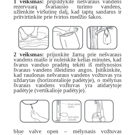
1 veiksmas:
pripildykite nešvaraus vandens
rezervuarą švariausio turimo vandens,
užlenkite viršutinę dalį, kad taptų sandarus ir
pritvirtinkite prie tvirtos medžio šakos.
2 veiksmas:
prijunkite žarną prie nešvaraus
vandens maišo ir nuleiskite kelias minutes, kad
švarus vanduo pradėtų tekėti iš mėlynosios
švaraus vandens išleidimo angos. Įsitikinkite,
kad raudonas nešvaraus vandens vožtuvas yra
uždarytas (horizontalioje padėtyje), o mėlynas
švaraus vandens vožtuvas yra atidarytoje
padėtyje (vertikalioje padėtyje).
blue valve open – mėlynasis vožtuvas