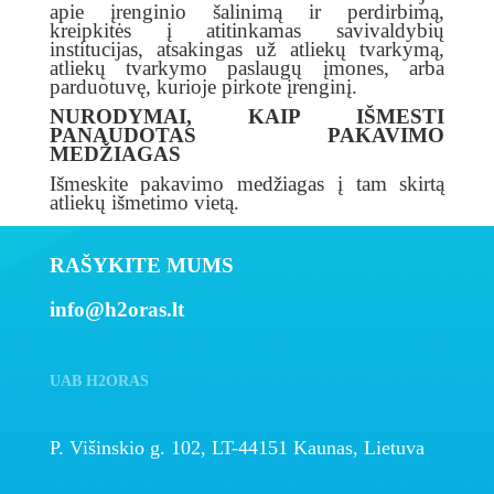
apie įrenginio šalinimą ir perdirbimą,
kreipkitės į atitinkamas savivaldybių
institucijas, atsakingas už atliekų tvarkymą,
atliekų tvarkymo paslaugų įmones, arba
parduotuvę, kurioje pirkote įrenginį.
NURODYMAI, KAIP IŠMESTI
PANAUDOTAS PAKAVIMO
MEDŽIAGAS
Išmeskite pakavimo medžiagas į tam skirtą
atliekų išmetimo vietą.
RAŠYKITE MUMS
info@h2oras.lt
UAB H2ORAS
P. Višinskio g. 102, LT-44151 Kaunas, Lietuva