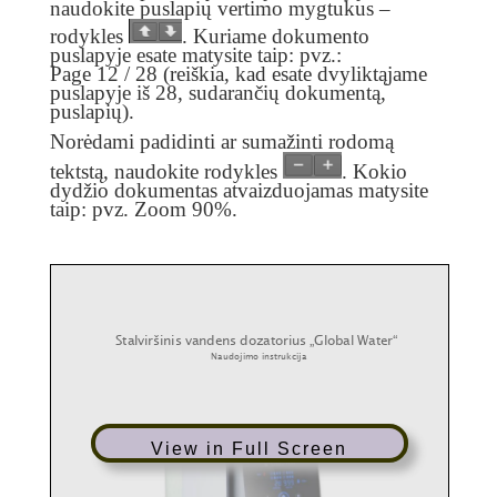
naudokite puslapių vertimo mygtukus –
rodykles
. Kuriame dokumento
puslapyje esate matysite taip: pvz.:
Page
12
/
28 (reiškia, kad esate dvyliktąjame
puslapyje iš 28, sudarančių dokumentą,
puslapių
).
Norėdami padidinti ar sumažinti rodomą
tektstą, naudokite rodykles
. Kokio
dydžio dokumentas atvaizduojamas matysite
taip: pvz.
Zoom
90%.
View in Full Screen