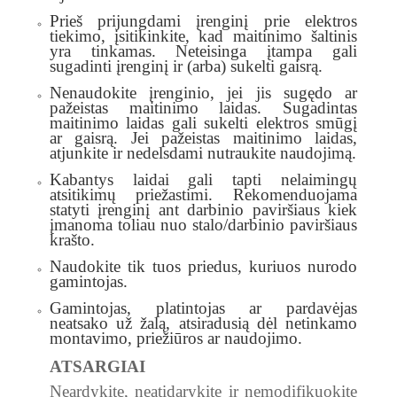
Prieš prijungdami įrenginį prie elektros
tiekimo, įsitikinkite, kad maitinimo šaltinis
yra tinkamas. Neteisinga įtampa gali
sugadinti įrenginį ir (arba) sukelti gaisrą.
Nenaudokite įrenginio, jei jis sugędo ar
pažeistas maitinimo laidas. Sugadintas
maitinimo laidas gali sukelti elektros smūgį
ar gaisrą. Jei pažeistas maitinimo laidas,
atjunkite ir nedelsdami nutraukite naudojimą.
Kabantys laidai gali tapti nelaimingų
atsitikimų priežastimi. Rekomenduojama
statyti įrenginį ant darbinio paviršiaus kiek
įmanoma toliau nuo stalo/darbinio paviršiaus
krašto.
Naudokite tik tuos priedus, kuriuos nurodo
gamintojas.
Gamintojas, platintojas ar pardavėjas
neatsako už žalą, atsiradusią dėl netinkamo
montavimo, priežiūros ar naudojimo.
ATSARGIAI
Neardykite, neatidarykite ir nemodifikuokite