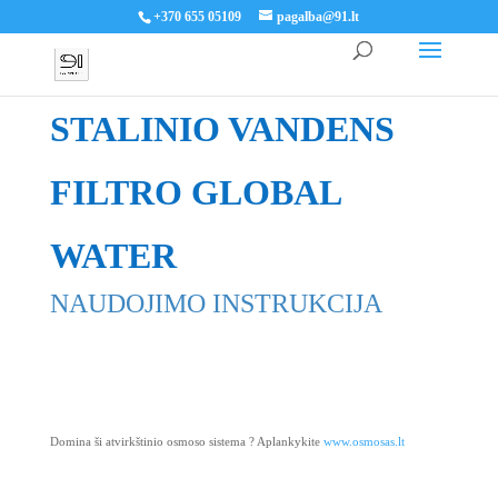
+370 655 05109
pagalba@91.lt
STALINIO VANDENS
FILTRO GLOBAL
WATER
NAUDOJIMO INSTRUKCIJA
Domina ši atvirkštinio osmoso sistema ? Aplankykite
www.osmosas.lt