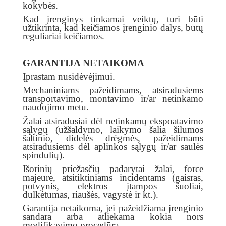
kokybės.
Kad įrenginys tinkamai veiktų, turi būti
užtikrinta, kad keičiamos įrenginio dalys, būtų
reguliariai keičiamos.
GARANTIJA NETAIKOMA
Įprastam nusidėvėjimui.
Mechaniniams pažeidimams, atsiradusiems
transportavimo, montavimo ir/ar netinkamo
naudojimo metu.
Žalai atsiradusiai dėl netinkamų ekspoatavimo
sąlygų (užšaldymo, laikymo šalia šilumos
šaltinio, didelės drėgmės, pažeidimams
atsiradusiems dėl aplinkos sąlygų ir/ar saulės
spindulių).
Išorinių priežasčių padarytai žalai, force
majeure, atsitiktiniams incidentams (gaisras,
potvynis, elektros įtampos šuoliai,
dulkėtumas, riaušės, vagystė ir kt.).
Garantija netaikoma, jei pažeidžiama įrenginio
sandara arba atliekama kokia nors
modifikavimo procedūra.