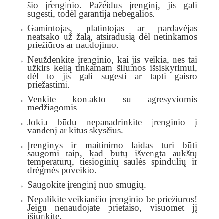
šio įrenginio. Pažeidus įrenginį, jis gali
sugesti, todėl garantija nebegalios.
Gamintojas, platintojas ar pardavėjas
neatsako už žalą, atsiradusią dėl netinkamos
priežiūros ar naudojimo.
Neuždenkite įrenginio, kai jis veikia, nes tai
užkirs kelią tinkamam šilumos išsiskyrimui,
dėl to jis gali sugesti ar tapti gaisro
priežastimi.
Venkite kontakto su agresyviomis
medžiagomis.
Jokiu būdu nepanadrinkite įrenginio į
vandenį ar kitus skysčius.
Įrenginys ir maitinimo laidas turi būti
saugomi taip, kad būtų išvengta aukštų
temperatūrų, tiesioginių saulės spindulių ir
drėgmės poveikio.
Saugokite įrenginį nuo smūgių.
Nepalikite veikiančio įrenginio be priežiūros!
Jeigu nenaudojate prietaiso, visuomet jį
išjunkite.