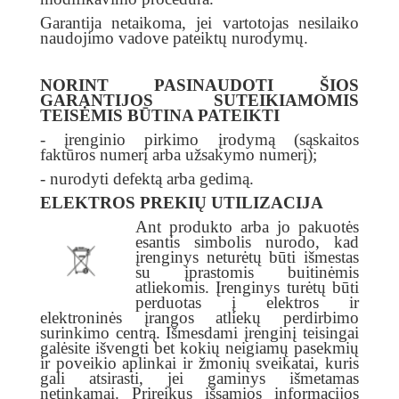
Garantija netaikoma, jei vartotojas nesilaiko
naudojimo vadove pateiktų nurodymų.
NORINT PASINAUDOTI ŠIOS
GARANTIJOS SUTEIKIAMOMIS
TEISĖMIS BŪTINA PATEIKTI
- įrenginio pirkimo įrodymą (sąskaitos
faktūros numerį arba užsakymo numerį);
- nurodyti defektą arba gedimą.
ELEKTROS PREKIŲ UTILIZACIJA
Ant produkto arba jo pakuotės
esantis simbolis nurodo, kad
įrenginys neturėtų būti išmestas
su įprastomis buitinėmis
atliekomis. Įrenginys turėtų būti
perduotas į elektros ir
elektroninės įrangos atliekų perdirbimo
surinkimo centrą. Išmesdami įrenginį teisingai
galėsite išvengti bet kokių neigiamų pasekmių
ir poveikio aplinkai ir žmonių sveikatai, kuris
gali atsirasti, jei gaminys išmetamas
netinkamai. Prireikus išsamios informacijos