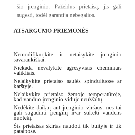
šio įrenginio. Pažeidus prietaisą, jis gali
sugesti, todėl garantija nebegalios.
ATSARGUMO PRIEMONĖS
Nemodifikuokite ir netaisykite įrenginio
savarankiškai.
Niekada nevalykite agresyviais cheminiais
valikliais.
Nelaikykite prietaiso saulės spinduliuose ar
karštyje.
Nelaikykite prietaiso žemoje temperatūroje,
kad vanduo įrenginio viduje neužšaltų.
Nedėkite daiktų ant įrenginio viršaus, nes tai
gali sugadinti įrenginį ir/ar sukelti vandens
nuotėkį.
Šis prietaisas skirtas naudoti tik buityje ir tik
patalpose.