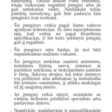
naudojimą. Tiksliai atlikite visus veiksmus,
kitaip rizikuojate sugadinti įrenginį arba jis
gali netinkamai veikti. Nesilaikant toliau
pateiktų nurodymų, gali būti padaryta žala
įrenginiui ir/ar sveikatai.
Šis įrenginys veikia pagal šiame vadove
aprašytas instrukcijas. Jis nėra suprojektuotas
taip, kad veiktų ne pagal išvardintas
specifikacijas, ir bet koks perdaryti įrenginį
gali jį sugadinti.
Šis įrenginys nėra žaislas, jis turi būti
nepasiekiamas mažiems vaikams.
Šis įrenginys neskirtas naudoti asmenims,
turintiems fizinių, nervų sistemos ar
psichikos sutrikimų ar stokojantiems patirties
ir žinių, išskyrus atvejus, kai tokie asmenys
yra prižiūrimi arba atliekamas jų instruktažas
dėl prietaiso naudojimo, jį atlieka atsakingas
už jų saugumą asmuo.
Jei įrenginį reikia taisyti, susisiekite su
vietiniu techninės priežiūros specialistu arba
pardavimo atstovu.
Neardykite, neatidarykite ir nemodifikuokite