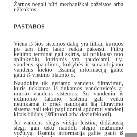
Žarnos negali būti mechaniškai pažeistos arba
užlenktos.
PASTABOS
Viena iš šios sistemos dalių yra filtrai, kuriuos
po tam tikro laiko reikia pakeisti. Filtrų
keitimo terminai gali skirtis, tai priklauso nuo
aplinkybių, kuriomis yra naudojami, t.y.
vandens spaudimo, kokybės ir sunaudojamo
vandens kiekio. Išsamią informaciją galite
gauti iš vietinio platintojo.
Naudokite tik geriamo vandens filtravimui,
kuris tiekiamas iš tinkamos vandenvietės ar
miesto vandens sistemos. Su vandeniu iš
nežinomo šaltinio, sistema gali veikti
netinkamai ir prieš naudojant šią filtravimo
sistemą gali tekti papildomai apdoroti vandenį
kitais būdais (išfiltruoti arba dezinfekuoti).
Jei vandens slėgis viršija leistiną didžiausią
slėgį, gali tekti naudoti slėgio mažinimo
vožtuvą. Išsamią informaciją galite gauti iš