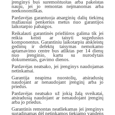
įrenginys bus suremontuotas arba pakeistas
nauju, jei jo remontas neįmanomas arba
neekonomiškas.
Pardavėjas garantuoja atsarginių dalių tiekimą
mažiausiai penkerius metus nuo garantijos
laikotarpio pabaigos.
Reikalauti garantinės priežiūros galima tik jei
reikia keisti ar taisyti sugedusius
komponentus. Garantiniu laikotarpiu atskleistų
gedimų ir defektų taisymas nemokamo
aptarnavimo centre bus atliktas per 14 dienų
nuo įrenginio, kartu su nurodytais
dokumentais, gavimo dienos.
Pardavėjas neatsako, jei įrenginys naudojamas
netinkamai.
Garantija neapima nuostolių, atsiradusių
naudojant ar nenaudojant įrenginį arba jo
priedus.
Pardavėjas neatsako už jokią žalą sveikatai,
atsiradusią naudojant ar nenaudojant įrenginį
arba jo priedus.
Garantinis remontas neatliekamas jei įrenginys
sugadinamas dėl netinkamos tiekiamo vandens