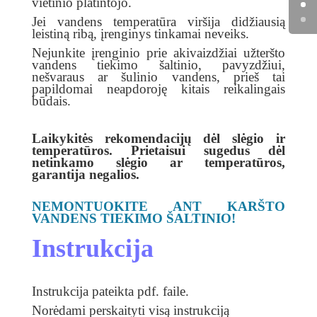
vietinio platintojo.
Jei vandens temperatūra viršija didžiausią
leistiną ribą, įrenginys tinkamai neveiks.
Nejunkite įrenginio prie akivaizdžiai užteršto
vandens tiekimo šaltinio, pavyzdžiui,
nešvaraus ar šulinio vandens, prieš tai
papildomai neapdoroję kitais reikalingais
būdais.
Laikykitės rekomendacijų dėl slėgio ir
temperatūros. Prietaisui sugedus dėl
netinkamo slėgio ar temperatūros,
garantija negalios.
NEMONTUOKITE ANT KARŠTO
VANDENS TIEKIMO ŠALTINIO!
Instrukcija
Instrukcija pateikta pdf. faile.
Norėdami perskaityti visą instrukciją