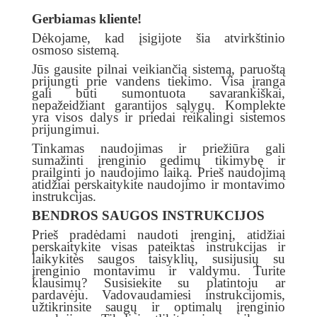
Gerbiamas kliente!
Dėkojame, kad įsigijote šia atvirkštinio
osmoso sistemą.
Jūs gausite pilnai veikiančią sistemą, paruoštą
prijungti prie vandens tiekimo. Visa įranga
gali būti sumontuota savarankiškai,
nepažeidžiant garantijos sąlygų. Komplekte
yra visos dalys ir priedai reikalingi sistemos
prijungimui.
Tinkamas naudojimas ir priežiūra gali
sumažinti įrenginio gedimų tikimybę ir
prailginti jo naudojimo laiką. Prieš naudojimą
atidžiai perskaitykite naudojimo ir montavimo
instrukcijas.
BENDROS
SAUGOS INSTRUKCIJOS
Prieš pradėdami naudoti įrenginį, atidžiai
perskaitykite visas pateiktas instrukcijas ir
laikykitės saugos taisyklių, susijusių su
įrenginio montavimu ir valdymu. Turite
klausimų? Susisiekite su platintoju ar
pardavėju. Vadovaudamiesi instrukcijomis,
užtikrinsite saugų ir optimalų įrenginio