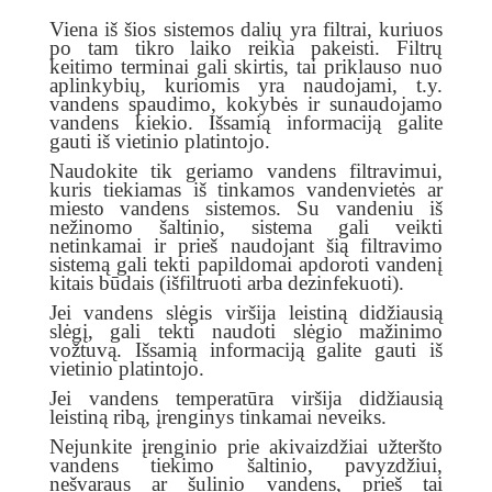
Viena iš šios sistemos dalių yra filtrai, kuriuos
po tam tikro laiko reikia pakeisti. Filtrų
keitimo terminai gali skirtis, tai priklauso nuo
aplinkybių, kuriomis yra naudojami, t.y.
vandens spaudimo, kokybės ir sunaudojamo
vandens kiekio. Išsamią informaciją galite
gauti iš vietinio platintojo.
Naudokite tik geriamo vandens filtravimui,
kuris tiekiamas iš tinkamos vandenvietės ar
miesto vandens sistemos. Su vandeniu iš
nežinomo šaltinio, sistema gali veikti
netinkamai ir prieš naudojant šią filtravimo
sistemą gali tekti papildomai apdoroti vandenį
kitais būdais (išfiltruoti arba dezinfekuoti).
Jei vandens slėgis viršija leistiną didžiausią
slėgį, gali tekti naudoti slėgio mažinimo
vožtuvą. Išsamią informaciją galite gauti iš
vietinio platintojo.
Jei vandens temperatūra viršija didžiausią
leistiną ribą, įrenginys tinkamai neveiks.
Nejunkite įrenginio prie akivaizdžiai užteršto
vandens tiekimo šaltinio, pavyzdžiui,
nešvaraus ar šulinio vandens, prieš tai