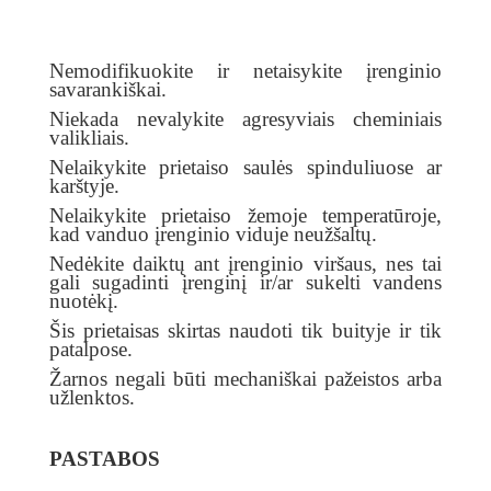
Nemodifikuokite ir netaisykite įrenginio
savarankiškai.
Niekada nevalykite agresyviais cheminiais
valikliais.
Nelaikykite prietaiso saulės spinduliuose ar
karštyje.
Nelaikykite prietaiso žemoje temperatūroje,
kad vanduo įrenginio viduje neužšaltų.
Nedėkite daiktų ant įrenginio viršaus, nes tai
gali sugadinti įrenginį ir/ar sukelti vandens
nuotėkį.
Šis prietaisas skirtas naudoti tik buityje ir tik
patalpose.
Žarnos negali būti mechaniškai pažeistos arba
užlenktos.
PASTABOS