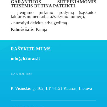
GARANTIJOS SUTEIKIAMOMIS
TEISĖMIS BŪTINA PATEIKTI
- įrenginio pirkimo įrodymą (sąskaitos
faktūros numerį arba užsakymo numerį);
- nurodyti defektą arba gedimą.
Kilmės šalis
: Kinija
RAŠYKITE MUMS
info@h2oras.lt
UAB H2ORAS
P. Višinskio g. 102, LT-44151 Kaunas, Lietuva