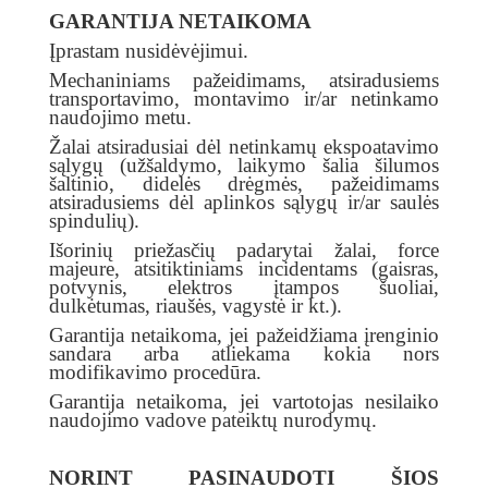
GARANTIJA NETAIKOMA
Įprastam nusidėvėjimui.
Mechaniniams pažeidimams, atsiradusiems
transportavimo, montavimo ir/ar netinkamo
naudojimo metu.
Žalai atsiradusiai dėl netinkamų ekspoatavimo
sąlygų (užšaldymo, laikymo šalia šilumos
šaltinio, didelės drėgmės, pažeidimams
atsiradusiems dėl aplinkos sąlygų ir/ar saulės
spindulių).
Išorinių priežasčių padarytai žalai, force
majeure, atsitiktiniams incidentams (gaisras,
potvynis, elektros įtampos šuoliai,
dulkėtumas, riaušės, vagystė ir kt.).
Garantija netaikoma, jei pažeidžiama įrenginio
sandara arba atliekama kokia nors
modifikavimo procedūra.
Garantija netaikoma, jei vartotojas nesilaiko
naudojimo vadove pateiktų nurodymų.
NORINT PASINAUDOTI ŠIOS