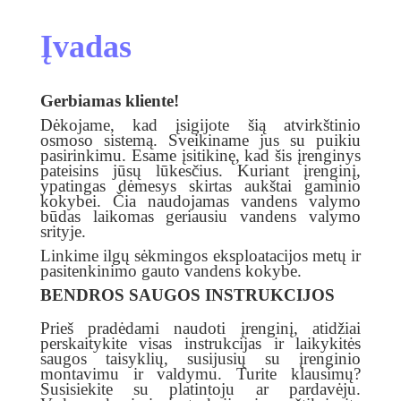
Įvadas
Gerbiamas kliente!
Dėkojame, kad įsigijote šią atvirkštinio
osmoso sistemą. Sveikiname jus su puikiu
pasirinkimu. Esame įsitikinę, kad šis įrenginys
pateisins jūsų lūkesčius. Kuriant įrenginį,
ypatingas dėmesys skirtas aukštai gaminio
kokybei. Čia naudojamas vandens valymo
būdas laikomas geriausiu vandens valymo
srityje.
Linkime ilgų sėkmingos eksploatacijos metų ir
pasitenkinimo gauto vandens kokybe.
BENDROS
SAUGOS INSTRUKCIJOS
Prieš pradėdami naudoti įrenginį, atidžiai
perskaitykite visas instrukcijas ir laikykitės
saugos taisyklių, susijusių su įrenginio
montavimu ir valdymu. Turite klausimų?
Susisiekite su platintoju ar pardavėju.