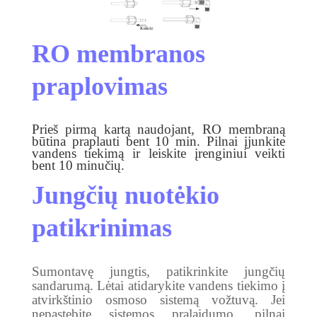
RO membranos
praplovimas
Prieš pirmą kartą naudojant, RO membraną
būtina praplauti bent 10 min. Pilnai įjunkite
vandens tiekimą
ir leiskite įrenginiui veikti
bent 10 minučių
.
Jungčių nuotėkio
patikrinimas
Sumontavę jungtis, patikrinkite jungčių
sandarumą. Lėtai atidarykite vandens tiekimo į
atvirkštinio osmoso sistemą vožtuvą. Jei
nepastebite sistemos pralaidumo, pilnai