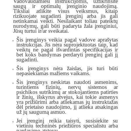
Vadovaudamiesi instrukcijomis, užtikrinsite
saugų ir optimalų įrenginio naudojimą.
Tiksliai atlikite visus veiksmus, kitaip
rizikuojate sugadinti įrenginį arba jis gali
netinkamai veikti. Nesilaikant toliau pateiktų
nurodymų, gali būti padaryta žala įrenginiui,
Jūsų turtui ir/ar sveikatai.
Šis įrenginys veikia pagal vadove aprašytas
instrukcijas. Jis nėra suprojektuotas taip, kad
veiktų ne pagal išvardintas specifikacijas ir
bet koks bandymas perdaryti įrenginį gali jį
sugadinti.
Šis įrenginys nėra žaislas, jis turi būti
nepasiekiamas mažiems vaikams.
Šis įrenginys neskirtas naudoti asmenims,
turintiems fizinių, nervų sistemos ar
psichikos sutrikimų ar stokojantiems patirties
ir žinių, išskyrus atvejus, kai tokie asmenys
yra prižiūrimi arba atliekamas jų instruktažas
dėl prietaiso naudojimo, jį atlieka atsakingas
už jų saugumą asmuo.
Jei įrenginį reikia taisyti, susisiekite su
vietiniu techninės priežiūros specialistu arba
pardavimo atstovu.