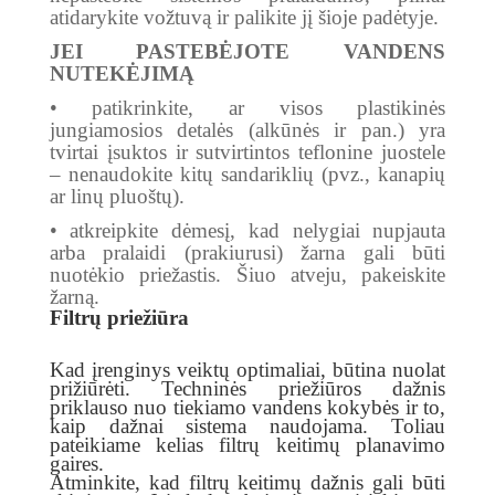
atidarykite vožtuvą ir palikite jį šioje padėtyje.
JEI PASTEBĖJOTE VANDENS
NUTEKĖJIMĄ
• patikrinkite, ar visos plastikinės
jungiamosios detalės (alkūnės ir pan.) yra
tvirtai įsuktos ir
sutvirtintos teflonine juostele
– nenaudokite kitų sandariklių (pvz., kanapių
ar linų pluoštų).
• atkreipkite dėmesį, kad nelygiai nupjauta
arba pralaidi (prakiurusi) žarna gali būti
nuotėkio
priežastis. Šiuo atveju, pakeiskite
žarną.
Filtrų priežiūra
Kad įrenginys veiktų optimaliai, būtina nuolat
prižiūrėti. Techninės priežiūros dažnis
priklauso nuo tiekiamo vandens kokybės ir to,
kaip dažnai sistema naudojama. Toliau
pateikiame kelias filtrų keitimų planavimo
gaires.
Atminkite, kad filtrų keitimų dažnis gali būti