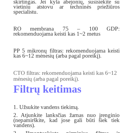
skirtingas. Jei kyla abejonių, susisiekite su
vietiniu atstovu ar techninės priežiūros
specialistu.
RO membrana 75 – 100 GDP:
rekomenduojama keisti kas 1~2 metus
PP 5 mikronų filtras: rekomenduojama keisti
kas 6~12 mėnesių (arba pagal poreikį).
CTO filtras: rekomenduojama keisti kas 6~12
mėnesių (arba pagal poreikį).
Filtrų keitimas
1. Užsukite vandens tiekimą.
2. Atjunkite lanksčias žarnas nuo įrenginio
(nepamirškite, kad jose gali būti šiek tiek
vandens).