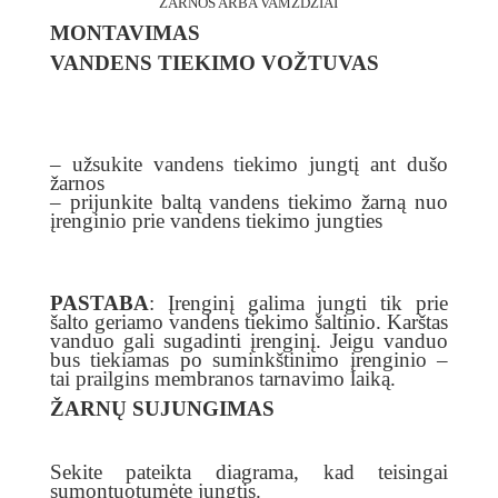
ŽARNOS ARBA VAMZDŽIAI
MONTAVIMAS
VANDENS TIEKIMO VOŽTUVAS
– užsukite vandens tiekimo jungtį ant dušo
žarnos
– prijunkite baltą vandens tiekimo žarną nuo
įrenginio prie vandens tiekimo jungties
PASTABA
: Įrenginį galima jungti tik prie
šalto geriamo vandens tiekimo šaltinio. Karštas
vanduo gali sugadinti įrenginį. Jeigu vanduo
bus tiekiamas po suminkštinimo įrenginio –
tai prailgins membranos tarnavimo laiką.
ŽARNŲ SUJUNGIMAS
Sekite pateikta diagrama, kad teisingai
sumontuotumėte jungtis.