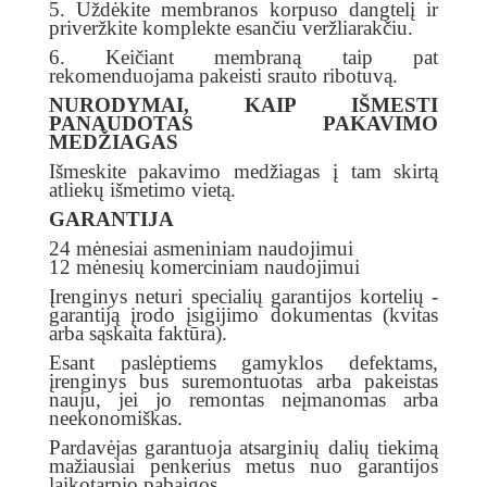
5. Uždėkite membranos korpuso dangtelį ir
priveržkite komplekte esančiu veržliarakčiu.
6. Keičiant membraną taip pat
rekomenduojama pakeisti srauto ribotuvą.
NURODYMAI, KAIP IŠMESTI
PANAUDOTAS PAKAVIMO
MEDŽIAGAS
Išmeskite pakavimo medžiagas į tam skirtą
atliekų išmetimo vietą.
GARANTIJA
24 mėnesiai asmeniniam naudojimui
12 mėnesių komerciniam naudojimui
Įrenginys neturi specialių garantijos kortelių -
garantiją įrodo įsigijimo dokumentas (kvitas
arba sąskaita faktūra).
Esant paslėptiems gamyklos defektams,
įrenginys bus suremontuotas arba pakeistas
nauju, jei jo remontas neįmanomas arba
neekonomiškas.
Pardavėjas garantuoja atsarginių dalių tiekimą
mažiausiai penkerius metus nuo garantijos
laikotarpio pabaigos.