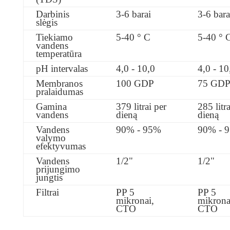
Darbinis
3-6 barai
3-6 bara
slėgis
Tiekiamo
5-40 ° C
5-40 ° 
vandens
temperatūra
pH intervalas
4,0 - 10,0
4,0 - 10
Membranos
100 GDP
75 GD
pralaidumas
Gamina
379 litrai per
285 litra
vandens
dieną
dieną
Vandens
90% - 95%
90% - 
valymo
efektyvumas
Vandens
1/2"
1/2"
prijungimo
jungtis
Filtrai
PP 5
PP 5
mikronai,
mikrona
CTO
CTO