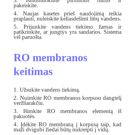
3. Išmontuokiute pirminius filtrus ir
pakeiskite.
4. Naujas kasetes prieš naudojimą reikia
praplauti, nuleiskite keliasdešimt litrų vandens.
5. Prijunkite vandens tiekimo žarnas ir
patikrinkite, ar jungtys yra sandarios. Sistema
vėl paruošta.
RO membranos
keitimas
1. Užsukite vandens tiekimą.
2. Nuimkite RO membranos korpuso dangtelį
veržliarakčiu.
3. Išimkite RO membranos elementą iš
pakuotės.
4. Įdėkite RO membraną į korpusą taip, kad
maži dvigubi žiedai būtų nukreipti į vidų.