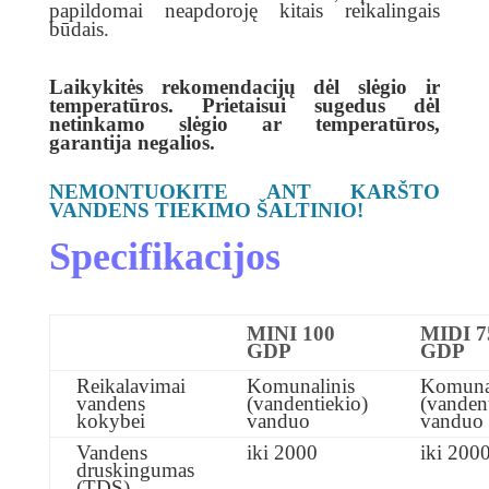
papildomai neapdoroję kitais reikalingais
būdais.
Laikykitės rekomendacijų dėl slėgio ir
temperatūros. Prietaisui sugedus dėl
netinkamo slėgio ar temperatūros,
garantija negalios.
NEMONTUOKITE ANT KARŠTO
VANDENS TIEKIMO ŠALTINIO!
Specifikacijos
MINI 100
MIDI 7
GDP
GDP
Reikalavimai
Komunalinis
Komunal
vandens
(vandentiekio)
(vanden
kokybei
vanduo
vanduo
Vandens
iki 2000
iki 200
druskingumas
(TDS)