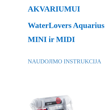
AKVARIUMUI
WaterLovers Aquarius
MINI ir MIDI
NAUDOJIMO INSTRUKCIJA
Domina ši sistema? Aplankykite
www.osmosas.lt