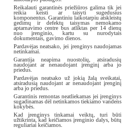
Reikalauti garantinės priežiūros galima tik jei
reikia keisti ar taisyti sugedusius
komponentus. Garantiniu laikotarpiu atskleistų
gedimų ir defektų taisymas nemokamo
aptarnavimo centre bus atliktas per 14 dienų
nuo įrenginio, kartu su nurodytais
dokumentais, gavimo dienos.
Pardavėjas neatsako, jei įrenginys naudojamas
netinkamai.
Garantija neapima nuostolių, atsiradusių
naudojant ar nenaudojant įrenginį arba jo
priedus.
Pardavėjas neatsako už jokią žalą sveikatai,
atsiradusią naudojant ar nenaudojant įrenginį
arba jo priedus.
Garantinis remontas neatliekamas jei įrenginys
sugadinamas dėl netinkamos tiekiamo vandens
kokybės.
Kad įrenginys tinkamai veiktų, turi būti
užtikrinta, kad keičiamos įrenginio dalys, būtų
reguliariai keičiamos.