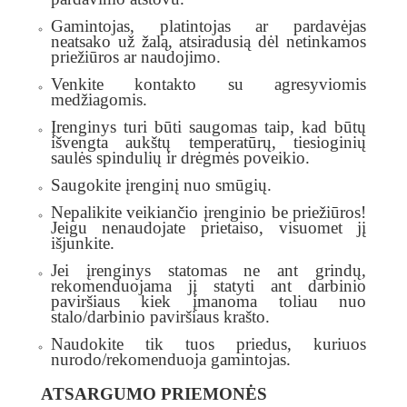
Gamintojas, platintojas ar pardavėjas
neatsako už žalą, atsiradusią dėl netinkamos
priežiūros ar naudojimo.
Venkite kontakto su agresyviomis
medžiagomis.
Įrenginys turi būti saugomas taip, kad būtų
išvengta aukštų temperatūrų, tiesioginių
saulės spindulių ir drėgmės poveikio.
Saugokite įrenginį nuo smūgių.
Nepalikite veikiančio įrenginio be priežiūros!
Jeigu nenaudojate prietaiso, visuomet jį
išjunkite.
Jei įrenginys statomas ne ant grindų,
rekomenduojama jį statyti ant darbinio
paviršiaus kiek įmanoma toliau nuo
stalo/darbinio paviršiaus krašto.
Naudokite tik tuos priedus, kuriuos
nurodo/rekomenduoja gamintojas.
ATSARGUMO PRIEMONĖS