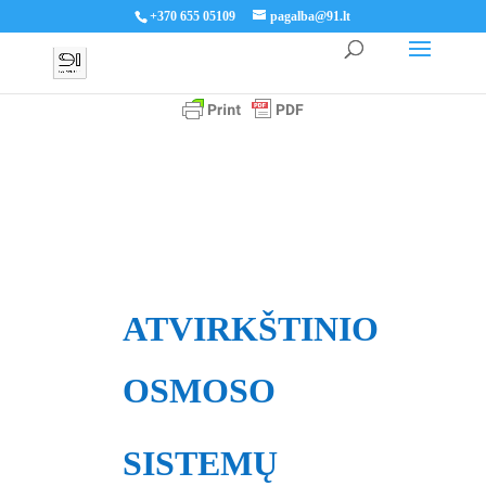
+370 655 05109
pagalba@91.lt
ATVIRKŠTINIO
OSMOSO
SISTEMŲ