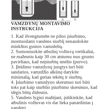
VAMZDYNŲ MONTAVIMO
INSTRUKCIJA
1. Kad išvengtumėte ne pilno įsiurbimo,
montuodami vandens siurblį nenaudokite
minkštos gumos vamzdelių.
2. Sumontuokite atbulinį vožtuvą vertikaliai,
ne mažesniu kaip 30 cm atstumu nuo grunto
paviršiaus, kad neįsiurbtų smėlio (purvo).
3. Įleidimo vamzdynų jungtys turi būti
sandarios, vamzdžio alkūnę darykite
minimalią, kad geriau tekėtų ir siurbtų.
4. Įsiurbimo vamzdyno skersmuo turi būti
toks pat kaip siurblio įsiurbimo skersmuo, kad
slėgis būtų didesnis.
5. Vandens lygiui mažėjant, įsitikinkite, kad
atbulinis vožtuvas vis dar lieka panardintas į
vandenį.