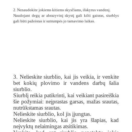
2. Nenaudokite jokiems kitiems skysčiams, išskyrus vandenį.
Naudojant degų ar abrazyvinį skystį gali kilti gaisras, siurblys
gali būti pažeistas ir sutrumpės jo tarnavimo laikas.
3. Nelieskite siurblio, kai jis veikia, ir venkite
bet kokių plovimo ir vandens darbų šalia
siurblio.
Siurblį reikia patikrinti, kai veikiant pasireiškia
šie požymiai: neįprastas garsas, mažas srautas,
nutrūkstamas srautas.
Nelieskite siurblio, kol jis įjungtas.
Nelieskite siurblio, kai jis yra šlapias, kad
neįvyktų nelaimingas atsitikimas.