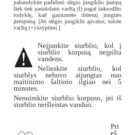
pabandykite padidinti slėgio jungiklio įtampą
šiek tiek pasukdami varžtą (I) pagal laikrodžio
rodyklę, kad gautumėte didesnį jungties
įtempimą. [Jei slėgio jungiklis apvalus, sukite
varžtą (+) kryptimi.]
Neįjunkite siurblio, kol į
siurblio korpusą neįpilta
vandens.
Nelieskite siurblio, kol
siurblys nebuvo atjungtas nuo
maitinimo šaltinio ilgiau nei 5
minutes.
Nenuimkite siurblio korpuso, jei iš
siurblio neišleistas vanduo.
Pri
eš