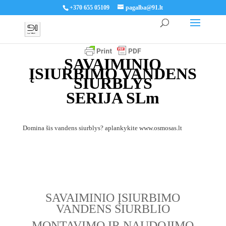
+370 655 05109
pagalba@91.lt
SAVAIMINIO
ĮSIURBIMO VANDENS
SIURBLYS
SERIJA SLm
Domina šis vandens siurblys? aplankykite
www.osmosas.lt
SAVAIMINIO ĮSIURBIMO
VANDENS SIURBLIO
MONTAVIMO IR NAUDOJIMO