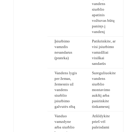
vandens
siurblio
apatinis
vožtuvas būtų
paniręs į
vandenį
Įsiurbimo
Patikrinkite, ar
vamzdis
visi įsiurbimo
nesandarus
vamzdžiai
(prateka)
visiškai
sandarūs
Vandens lygis
Sureguliuokite
per žemas,
vandens
žemesnis už
siurblio
vandens
montavimo
siurblio
aukštį arba
įsiurbimo
pasirinkite
galvutės ribą
tinkamesnį
Vanduo
Atšildykite
vamzdyne
prieš vėl
arba siurblio
paleisdami