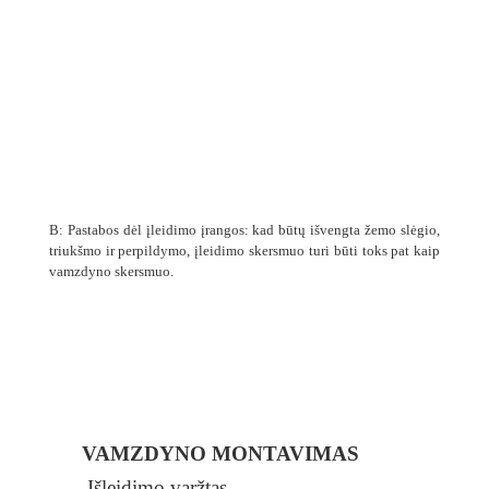
B: Pastabos dėl įleidimo įrangos: kad būtų išvengta žemo slėgio,
triukšmo ir perpildymo, įleidimo skersmuo turi būti toks pat kaip
vamzdyno skersmuo.
VAMZDYNO MONTAVIMAS
Išleidimo varžtas