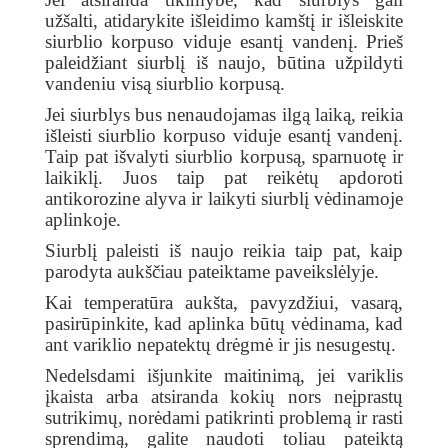
užšalti, atidarykite išleidimo kamštį ir išleiskite
siurblio korpuso viduje esantį vandenį. Prieš
paleidžiant siurblį iš naujo, būtina užpildyti
vandeniu visą siurblio korpusą.
Jei siurblys bus nenaudojamas ilgą laiką, reikia
išleisti siurblio korpuso viduje esantį vandenį.
Taip pat išvalyti siurblio korpusą, sparnuotę ir
laikiklį. Juos taip pat reikėtų apdoroti
antikorozine alyva ir laikyti siurblį vėdinamoje
aplinkoje.
Siurblį paleisti iš naujo reikia taip pat, kaip
parodyta aukščiau pateiktame paveikslėlyje.
Kai temperatūra aukšta, pavyzdžiui, vasarą,
pasirūpinkite, kad aplinka būtų vėdinama, kad
ant variklio nepatektų drėgmė ir jis nesugestų.
Nedelsdami išjunkite maitinimą, jei variklis
įkaista arba atsiranda kokių nors neįprastų
sutrikimų, norėdami patikrinti problemą ir rasti
sprendimą, galite naudoti toliau pateiktą