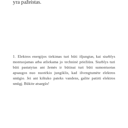
yra pažeistas.
1. Elektros energijos tiekimas turi būti išjungtas, kai siurblys
montuojamas arba atliekama jo techninė priežiūra. Siurblys turi
būti pastatytas ant žemės ir būtinai turi būti sumontuotas
apsaugos nuo nuotėkio jungiklis, kad išvengtumėte elektros
smūgio. Jei ant kištuko pateks vandens, galite patirti elektros
smūgį. Būkite atsargūs!