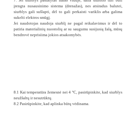
7. Jei siurblys pastatytas namo viduje, šalia siurblio turi būti
įrengta nusausinimo sistema (drenažas), nes atsiradus balutei,
siurblys gali sušlapti, dėl to gali perkaisti variklis arba galima
sukelti elektros smūgį.
Jei naudotojas naudoja siurblį ne pagal reikalavimus ir dėl to
patiria materialinių nuostolių ar su saugumu susijusią žalą, mūsų
bendrovė neprisiima jokios atsakomybės.
8.1 Kai temperatūra žemesnė nei 4 °C, pasirūpinkite, kad siurblys
neužšaltų ir nesutrūktų.
8.2 Pasirūpinkite, kad aplinka būtų vėdinama.