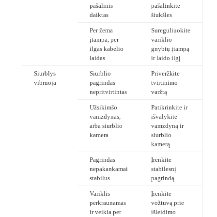
pašalinis
pašalinkite
daiktas
šiukšles
Per žema
Sureguliuokite
įtampa, per
variklio
ilgas kabelio
gnybtų įtampą
laidas
ir laido ilgį
Siurblys
Siurblio
Priveržkite
vibruoja
pagrindas
tvirtinimo
nepritvirtintas
varžtą
Užsikimšo
Patikrinkite ir
vamzdynas,
išvalykite
arba siurblio
vamzdyną ir
kamera
siurblio
kamerą
Pagrindas
Įrenkite
nepakankamai
stabilesnį
stabilus
pagrindą
Variklis
Įrenkite
perkraunamas
vožtuvą prie
ir veikia per
išleidimo