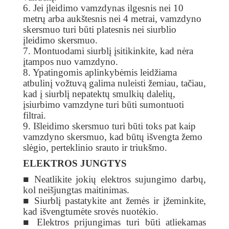
6. Jei įleidimo vamzdynas ilgesnis nei 10
metrų arba aukštesnis nei 4 metrai, vamzdyno
skersmuo turi būti platesnis nei siurblio
įleidimo skersmuo.
7. Montuodami siurblį įsitikinkite, kad nėra
įtampos nuo vamzdyno.
8. Ypatingomis aplinkybėmis leidžiama
atbulinį vožtuvą galima nuleisti žemiau, tačiau,
kad į siurblį nepatektų smulkių dalelių,
įsiurbimo vamzdyne turi būti sumontuoti
filtrai.
9. Išleidimo skersmuo turi būti toks pat kaip
vamzdyno skersmuo, kad būtų išvengta žemo
slėgio, perteklinio srauto ir triukšmo.
ELEKTROS JUNGTYS
■ Neatlikite jokių elektros sujungimo darbų,
kol neišjungtas maitinimas.
■ Siurblį pastatykite ant žemės ir įžeminkite,
kad išvengtumėte srovės nuotėkio.
■ Elektros prijungimas turi būti atliekamas