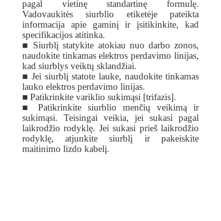
pagal vietinę standartinę formulę.
Vadovaukitės siurblio etiketėje pateikta
informacija apie gaminį ir įsitikinkite, kad
specifikacijos atitinka.
■ Siurblį statykite atokiau nuo darbo zonos,
naudokite tinkamas elektros perdavimo linijas,
kad siurblys veiktų sklandžiai.
■ Jei siurblį statote lauke, naudokite tinkamas
lauko elektros perdavimo linijas.
■ Patikrinkite variklio sukimąsi [trifazis].
■ Patikrinkite siurblio menčių veikimą ir
sukimąsi. Teisingai veikia, jei sukasi pagal
laikrodžio rodyklę. Jei sukasi prieš laikrodžio
rodyklę, atjunkite siurblį ir pakeiskite
maitinimo lizdo kabelį.