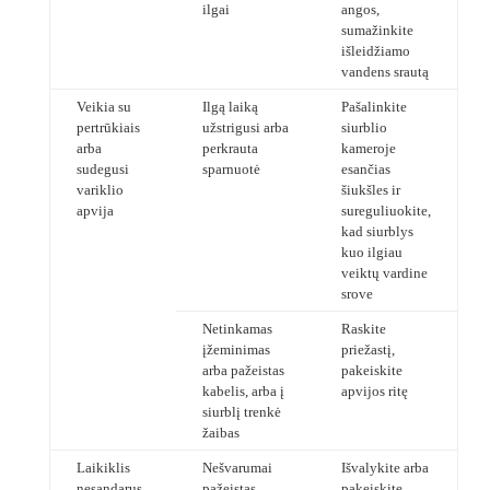
ilgai
angos,
sumažinkite
išleidžiamo
vandens srautą
Veikia su
Ilgą laiką
Pašalinkite
pertrūkiais
užstrigusi arba
siurblio
arba
perkrauta
kameroje
sudegusi
sparnuotė
esančias
variklio
šiukšles ir
apvija
sureguliuokite,
kad siurblys
kuo ilgiau
veiktų vardine
srove
Netinkamas
Raskite
įžeminimas
priežastį,
arba pažeistas
pakeiskite
kabelis, arba į
apvijos ritę
siurblį trenkė
žaibas
Laikiklis
Nešvarumai
Išvalykite arba
nesandarus
pažeistas
pakeiskite