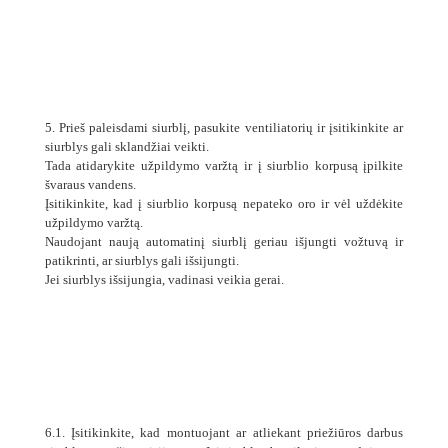
5. Prieš paleisdami siurblį, pasukite ventiliatorių ir įsitikinkite ar
siurblys gali sklandžiai veikti.
Tada atidarykite užpildymo varžtą ir į siurblio korpusą įpilkite
švaraus vandens.
Įsitikinkite, kad į siurblio korpusą nepateko oro ir vėl uždėkite
užpildymo varžtą.
Naudojant naują automatinį siurblį geriau išjungti vožtuvą ir
patikrinti, ar siurblys gali išsijungti.
Jei siurblys išsijungia, vadinasi veikia gerai.
6.1. Įsitikinkite, kad montuojant ar atliekant priežiūros darbus