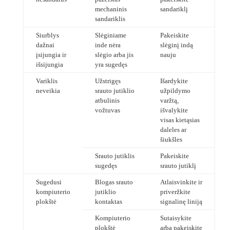
mechaninis
sandariklį
sandariklis
Siurblys
Slėginiame
Pakeiskite
dažnai
inde nėra
slėginį indą
įsijungia ir
slėgio arba jis
nauju
išsijungia
yra sugedęs
Variklis
Užstrigęs
Išardykite
neveikia
srauto jutiklio
užpildymo
atbulinis
varžtą,
vožtuvas
išvalykite
visas kietąsias
daleles ar
šiukšles
Srauto jutiklis
Pakeiskite
sugedęs
srauto jutiklį
Sugedusi
Blogas srauto
Atlaisvinkite ir
kompiuterio
jutiklio
priveržkite
plokštė
kontaktas
signalinę liniją
Kompiuterio
Sutaisykite
plokštė
arba pakeiskite