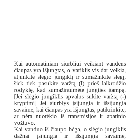
Kai automatiniam siurbliui veikiant vandens
čiaupas yra išjungtas, o variklis vis dar veikia,
atjunkite slėgio jungiklį ir sumažinkite slėgį,
šiek tiek pasukite varžtą (I) prieš laikrodžio
rodyklę, kad sumažintumėte jungties įtampą.
[Jei slėgio jungiklis apvalus sukite varžtą (-)
kryptimi] Jei siurblys įsijungia ir išsijungia
savaime, kai čiaupas yra išjungtas, patikrinkite,
ar nėra nuotėkio iš transmisijos ir apatinio
vožtuvo.
Kai vanduo iš čiaupo bėga, o slėgio jungiklis
dažnai įsijungia ir išsijungia savaime,