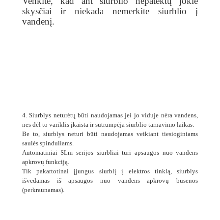
Venkite, kad ant siurblio nepatektų jokie
skysčiai ir niekada nemerkite siurblio į
vandenį.
4. Siurblys neturėtų būti naudojamas jei jo viduje nėra vandens,
nes dėl to variklis įkaista ir sutrumpėja siurblio tarnavimo laikas.
Be to, siurblys neturi būti naudojamas veikiant tiesioginiams
saulės spinduliams.
Automatiniai SLm serijos siurbliai turi apsaugos nuo vandens
apkrovų funkciją.
Tik pakartotinai įjungus siurblį į elektros tinklą, siurblys
išvedamas iš apsaugos nuo vandens apkrovų būsenos
(perkraunamas).