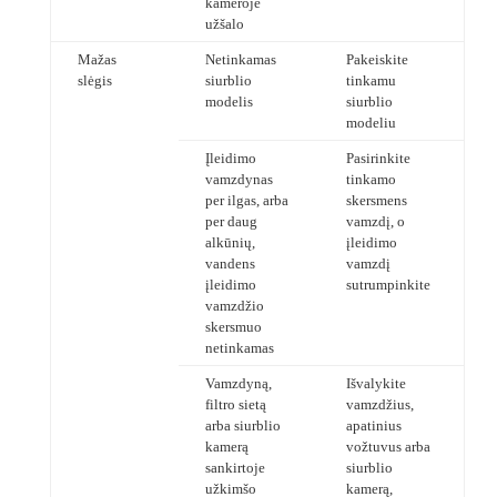
kameroje
užšalo
Mažas
Netinkamas
Pakeiskite
slėgis
siurblio
tinkamu
modelis
siurblio
modeliu
Įleidimo
Pasirinkite
vamzdynas
tinkamo
per ilgas, arba
skersmens
per daug
vamzdį, o
alkūnių,
įleidimo
vandens
vamzdį
įleidimo
sutrumpinkite
vamzdžio
skersmuo
netinkamas
Vamzdyną,
Išvalykite
filtro sietą
vamzdžius,
arba siurblio
apatinius
kamerą
vožtuvus arba
sankirtoje
siurblio
užkimšo
kamerą,