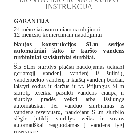
INSTRUKCIJA
GARANTIJA
24 mėnesiai asmeniniam naudojimui
12 mėnesių komerciniam naudojimui
Naujos konstrukcijos SLm serijos
automatiniai šalto ir karšto vandens
turbininiai savisiurbiai siurbliai.
Šis SLm siurblys plačiai naudojamas tiekiant
geriamąjį vandenį, vandenį iš šulinių,
vandentiekio vandenį ir karštą vandenį buičiai,
laistyti sodus ir daržus ir t.t. Prijungus SLm
siurblį, tereikia pasukti vandens čiaupą ir
siurblys pradės veikti arba išsijungs
automatiškai. Jei vanduo siurbiamas iš
vandens rezervuaro, naudojant SLm siurblio
slėgio jutiklį, siurblys veiks ir sustos
automatiškai reaguodamas į vandens lygį
rezervuare.