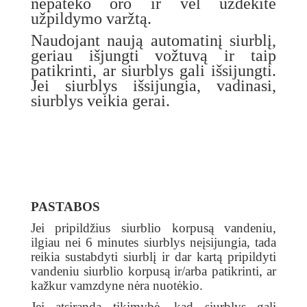
nepateko oro ir vėl uždėkite
užpildymo varžtą.
Naudojant naują automatinį siurblį,
geriau išjungti vožtuvą ir taip
patikrinti, ar siurblys gali išsijungti.
Jei siurblys išsijungia, vadinasi,
siurblys veikia gerai.
PASTABOS
Jei pripildžius siurblio korpusą vandeniu,
ilgiau nei 6 minutes siurblys neįsijungia, tada
reikia sustabdyti siurblį ir dar kartą pripildyti
vandeniu siurblio korpusą ir/arba patikrinti, ar
kažkur vamzdyne nėra nuotėkio.
Jei atsiranda tikimybė, kad siurblys gali