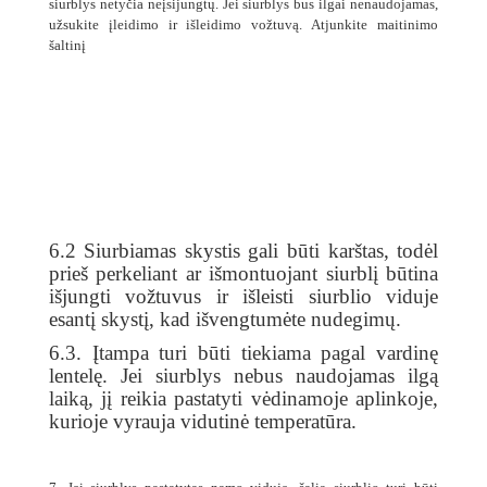
siurblys netyčia neįsijungtų. Jei siurblys bus ilgai nenaudojamas,
užsukite įleidimo ir išleidimo vožtuvą. Atjunkite maitinimo
šaltinį
6.2 Siurbiamas skystis gali būti karštas, todėl
prieš perkeliant ar išmontuojant siurblį būtina
išjungti vožtuvus ir išleisti siurblio viduje
esantį skystį, kad išvengtumėte nudegimų.
6.3. Įtampa turi būti tiekiama pagal vardinę
lentelę. Jei siurblys nebus naudojamas ilgą
laiką, jį reikia pastatyti vėdinamoje aplinkoje,
kurioje vyrauja vidutinė temperatūra.