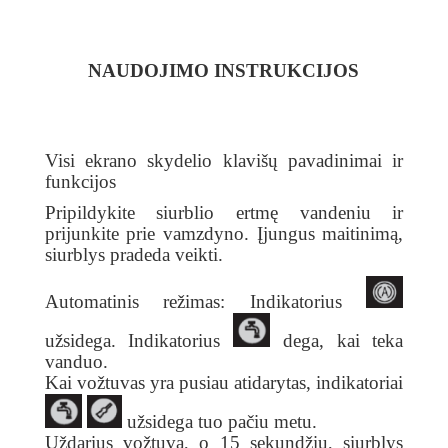
NAUDOJIMO INSTRUKCIJOS
Visi ekrano skydelio klavišų pavadinimai ir
funkcijos
Pripildykite siurblio ertmę vandeniu ir
prijunkite prie vamzdyno. Įjungus maitinimą,
siurblys pradeda veikti.
Automatinis režimas: Indikatorius
užsidega. Indikatorius
dega, kai teka
vanduo.
Kai vožtuvas yra pusiau atidarytas, indikatoriai
užsidega tuo pačiu metu.
Uždarius vožtuvą, o 15 sekundžių, siurblys