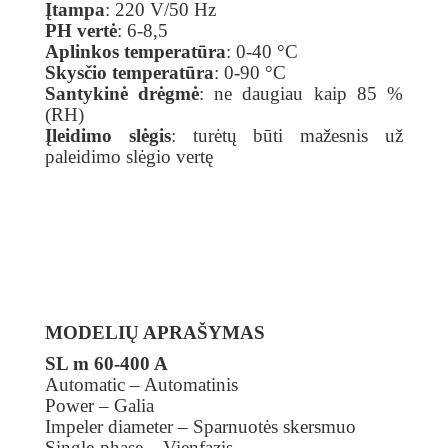
Įtampa
: 220 V/50 Hz
PH vertė
: 6-8,5
Aplinkos temperatūra
: 0-40 °C
Skysčio temperatūra
: 0-90 °C
Santykinė drėgmė
: ne daugiau kaip 85 %
(RH)
Įleidimo slėgis
: turėtų būti mažesnis už
paleidimo slėgio vertę
MODELIŲ APRAŠYMAS
SL m 60-400 A
Automatic – Automatinis
Power – Galia
Impeler diameter – Sparnuotės skersmuo
Single-phase – Vienfazis