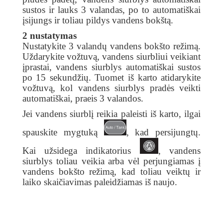
sustos ir lauks 3 valandas, po to automatiškai
įsijungs ir toliau pildys vandens bokštą.
2 nustatymas
Nustatykite 3 valandų vandens bokšto režimą.
Uždarykite vožtuvą, vandens siurbliui veikiant
įprastai, vandens siurblys automatiškai sustos
po 15 sekundžių. Tuomet iš karto atidarykite
vožtuvą, kol vandens siurblys pradės veikti
automatiškai, praeis 3 valandos.
Jei vandens siurblį reikia paleisti iš karto, ilgai
spauskite mygtuką
, kad persijungtų.
Kai užsidega indikatorius
, vandens
siurblys toliau veikia arba vėl perjungiamas į
vandens bokšto režimą, kad toliau veiktų ir
laiko skaičiavimas paleidžiamas iš naujo.