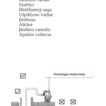
Siurblys
Išleidžiamoji anga
Užpildymo varžtas
Įleidimas
Alkūnė
Įleidimo vamzdis
Apatinis vožtuvas