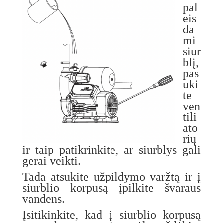
pal
eis
da
mi
siur
blį,
pas
uki
te
ven
tili
ato
rių
ir taip patikrinkite, ar siurblys gali
gerai veikti.
Tada atsukite užpildymo varžtą ir į
siurblio korpusą įpilkite švaraus
vandens.
Įsitikinkite, kad į siurblio korpusą