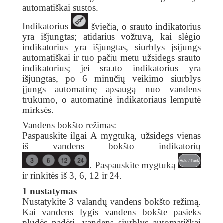
automatiškai sustos.
Indikatorius
šviečia, o srauto indikatorius
yra išjungtas; atidarius vožtuvą, kai slėgio
indikatorius yra išjungtas, siurblys įsijungs
automatiškai ir tuo pačiu metu užsidegs srauto
indikatorius; jei srauto indikatorius yra
išjungtas, po 6 minučių veikimo siurblys
įjungs automatinę apsaugą nuo vandens
trūkumo, o automatinė indikatoriaus lemputė
mirksės.
Vandens bokšto režimas:
Paspauskite ilgai A mygtuką, užsidegs vienas
iš vandens bokšto indikatorių
. Paspauskite mygtuką
ir rinkitės iš 3, 6, 12 ir 24.
1 nustatymas
Nustatykite 3 valandų vandens bokšto režimą.
Kai vandens lygis vandens bokšte pasieks
plūdės padėtį, vandens siurblys automatiškai