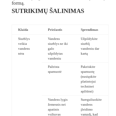
formą.
SUTRIKIMŲ ŠALINIMAS
Klaida
Priežastis
Sprendimas
Siurblys
Vandens
Užpildykite
veikia
siurblys ne iki
siurblį
vandens
galo
vandeniu dar
nėra
užpildytas
kartą
vandeniu
Pažeista
Pakeiskite
sparnuotė
sparnuotę
(nusiųskite
platintojui
techninei
apžiūrai)
Vandens lygis
Sureguliuokite
žemesnis nei
vandens
apatinis
įleidimo
vožtuvas
vamzdį, kad