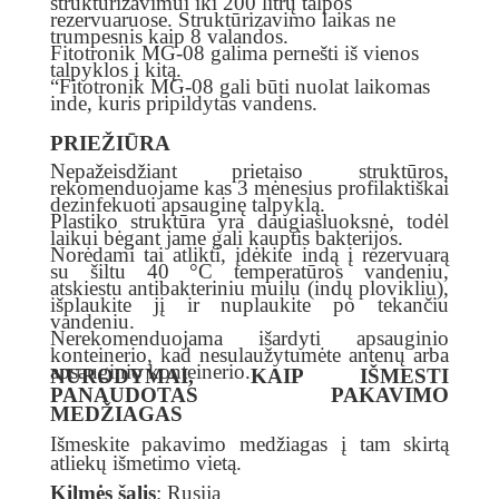
struktūrizavimui iki 200 litrų talpos
rezervuaruose. Struktūrizavimo laikas ne
trumpesnis kaip 8 valandos.
Fitotronik MG-08 galima pernešti iš vienos
talpyklos į kitą.
“Fitotronik MG-08 gali būti nuolat laikomas
inde, kuris pripildytas vandens.
PRIEŽIŪRA
Nepažeisdžiant prietaiso struktūros,
rekomenduojame kas 3 mėnesius profilaktiškai
dezinfekuoti apsauginę talpyklą.
Plastiko struktūra yra daugiasluoksnė, todėl
laikui bėgant jame gali kauptis bakterijos.
Norėdami tai atlikti, įdėkite indą į rezervuarą
su šiltu 40 °C temperatūros vandeniu,
atskiestu antibakteriniu muilu (indų plovikliu),
išplaukite jį ir nuplaukite po tekančiu
vandeniu.
Nerekomenduojama išardyti apsauginio
konteinerio, kad nesulaužytumėte antenų arba
apsauginio konteinerio.
NURODYMAI, KAIP IŠMESTI
PANAUDOTAS PAKAVIMO
MEDŽIAGAS
Išmeskite pakavimo medžiagas į tam skirtą
atliekų išmetimo vietą.
Kilmės šalis
: Rusija