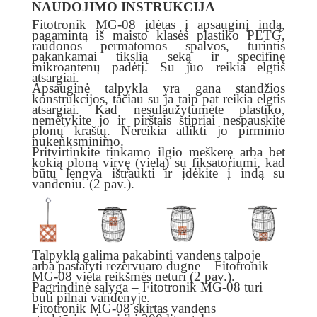
NAUDOJIMO INSTRUKCIJA
Fitotronik MG-08 įdėtas į apsauginį indą,
pagamintą iš maisto klasės plastiko PETG,
raudonos permatomos spalvos, turintis
pakankamai tikslią seką ir specifinę
mikroantenų padėtį. Su juo reikia elgtis
atsargiai.
Apsauginė talpykla yra gana standžios
konstrukcijos, tačiau su ja taip pat reikia elgtis
atsargiai. Kad nesulaužytumėte plastiko,
nemėtykite jo ir pirštais stipriai nespauskite
plonų kraštų. Nereikia atlikti jo pirminio
nukenksminimo.
Pritvirtinkite tinkamo ilgio meškerę arba bet
kokią ploną virvę (vielą) su fiksatoriumi, kad
būtų lengva ištraukti ir įdėkite į indą su
vandeniu. (2 pav.).
Talpyklą galima pakabinti vandens talpoje
arba pastatyti rezervuaro dugne – Fitotronik
MG-08 vieta reikšmės neturi (2 pav.).
Pagrindinė sąlyga – Fitotronik MG-08 turi
būti pilnai vandenyje.
Fitotronik MG-08 skirtas vandens