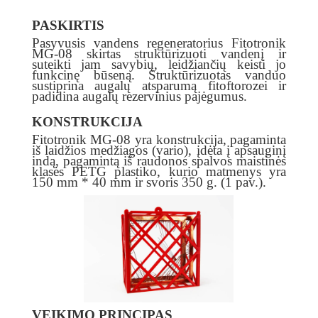
PASKIRTIS
Pasyvusis vandens regeneratorius Fitotronik
MG-08 skirtas struktūrizuoti vandenį ir
suteikti jam savybių, leidžiančių keisti jo
funkcinę būseną. Struktūrizuotas vanduo
sustiprina augalų atsparumą fitoftorozei ir
padidina augalų rezervinius pajėgumus.
KONSTRUKCIJA
Fitotronik MG-08 yra konstrukcija, pagaminta
iš laidžios medžiagos (vario), įdėta į apsauginį
indą, pagamintą iš raudonos spalvos maistinės
klasės PETG plastiko, kurio matmenys yra
150 mm * 40 mm ir svoris 350 g. (1 pav.).
VEIKIMO PRINCIPAS