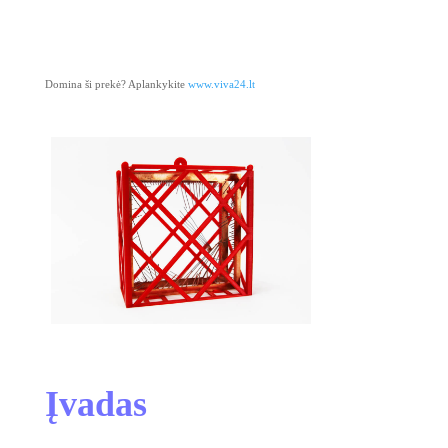
Domina ši prekė? Aplankykite
www.viva24.lt
Įvadas