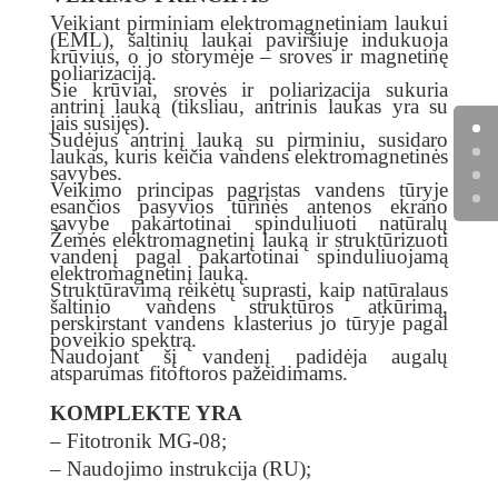
Veikiant pirminiam elektromagnetiniam laukui
(EML), šaltinių laukai paviršiuje indukuoja
krūvius, o jo storymėje – sroves ir magnetinę
poliarizaciją.
Šie krūviai, srovės ir poliarizacija sukuria
antrinį lauką (tiksliau, antrinis laukas yra su
jais susijęs).
Sudėjus antrinį lauką su pirminiu, susidaro
laukas, kuris keičia vandens elektromagnetinės
savybes.
Veikimo principas pagrįstas vandens tūryje
esančios pasyvios tūrinės antenos ekrano
savybe pakartotinai spinduliuoti natūralų
Žemės elektromagnetinį lauką ir struktūrizuoti
vandenį pagal pakartotinai spinduliuojamą
elektromagnetinį lauką.
Struktūravimą reikėtų suprasti, kaip natūralaus
šaltinio vandens struktūros atkūrimą,
perskirstant vandens klasterius jo tūryje pagal
poveikio spektrą.
Naudojant šį vandenį padidėja augalų
atsparumas fitoftoros pažeidimams.
KOMPLEKTE YRA
– Fitotronik MG-08;
– Naudojimo instrukcija (RU);